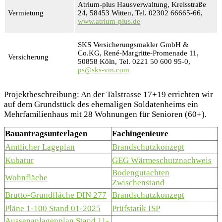
Atrium-plus Hausverwaltung, Kreisstraße
Vermietung
24, 58453 Witten, Tel. 02302 66665-66,
www.atrium-plus.de
SKS Versicherungsmakler GmbH &
Co.KG, René-Margritte-Promenade 11,
Versicherung
50858 Köln, Tel. 0221 50 600 95-0,
ps@sks-vm.com
Projektbeschreibung: An der Talstrasse 17+19 errichten wir
auf dem Grundstück des ehemaligen Soldatenheims ein
Mehrfamilienhaus mit 28 Wohnungen für Senioren (60+).
Bauantragsunterlagen
Fachingenieure
Amtlicher Lageplan
Brandschutzkonzept
Kubatur
GEG Wärmeschutznachweis
Bodengutachten
Wohnfläche
Zwischenstand
Brutto-Grundfläche DIN 277
Brandschutzkonzept
Pläne 1-100 Stand 01-2025
Prüfstatik ISP
Aussenanlagenplan Stand 11-