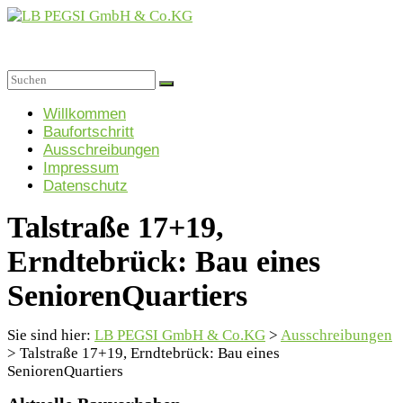
Zum
Inhalt
springen
LB
PEGSI
Menü
Willkommen
Baufortschritt
GmbH
Ausschreibungen
&
Impressum
Co.KG
Datenschutz
Projektgesellschaft
Talstraße 17+19,
für
Sozialimmobilien
Erndtebrück: Bau eines
GmbH
&
SeniorenQuartiers
Co.
KG
Sie sind hier:
LB PEGSI GmbH & Co.KG
>
Ausschreibungen
>
Talstraße 17+19, Erndtebrück: Bau eines
SeniorenQuartiers