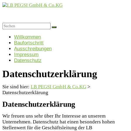
Zum
Inhalt
springen
LB
PEGSI
Menü
Willkommen
Baufortschritt
GmbH
Ausschreibungen
&
Impressum
Co.KG
Datenschutz
Projektgesellschaft
Datenschutzerklärung
für
Sozialimmobilien
GmbH
Sie sind hier:
LB PEGSI GmbH & Co.KG
>
&
Datenschutzerklärung
Co.
KG
Datenschutzerklärung
Wir freuen uns sehr über Ihr Interesse an unserem
Unternehmen. Datenschutz hat einen besonders hohen
Stellenwert für die Geschäftsleitung der LB