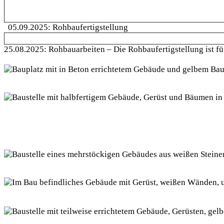
​ ​ 05.09.2025: Rohbaufertigstellung
25.08.2025: Rohbauarbeiten – Die Rohbaufertigstellung ist fü
Bauplatz mit einem in Bau befindlichen Gebäude, auf dem ein großer 
Spielplatz und angrenzenden Wohngebäuden.
Eine Luftaufnahme einer Baustelle in einem Wohngebiet zeigt ein teil
Baumbestand. Im Hintergrund sind weitere Gebäude und Straßen zu 
Eine Baustelle in einem Wohngebiet mit teilweise fertiggestelltem 
Eine Baustelle mit einem teilweise errichteten mehrstöckigen Gebäu
viele grüne Bäume zu sehen.
Blick von oben auf eine im Bau befindliche Gebäudestruktur mit 
Eine Baustelle mit einem teilweise errichteten Gebäude, umgeben v