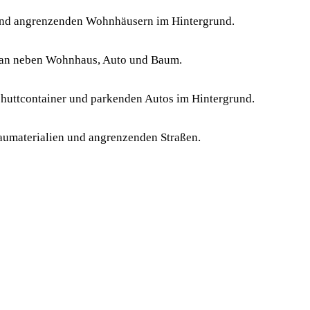
 teilweise errichteten Wänden. Ringsum sind Baugerüste mit Sicherheit
e zu sehen.
ten Gebäude, einem großen gelben Baukran und Baumaterialien. Daneben
en und Sicherheitszäunen. Ein Turmdrehkran mit Betongewichten ist eb
u sehen.
ugerüsten und Baumaterialien wie Holzlatten und Metallstreben auf ei