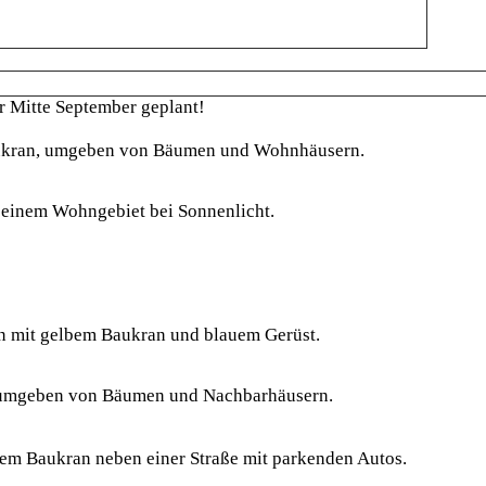
r Mitte September geplant!
gelber Baukran montiert ist. Das Gebäude besteht aus Beton und ist t
weise errichtetes Gebäude mit Gerüst und Baustoffen. Umgeben ist die B
sehen.
Gebäude, umgeben von Gerüsten und Bäumen. Im Hintergrund sind weite
de aus weißen Mauersteinen, umgeben von blauem Gerüst. Ein gelber Ba
weißen Wänden und einem Gerüst, umgeben von Bäumen und benachbart
on Gerüsten und einem großen gelben Baukran. Die Straße daneben ist