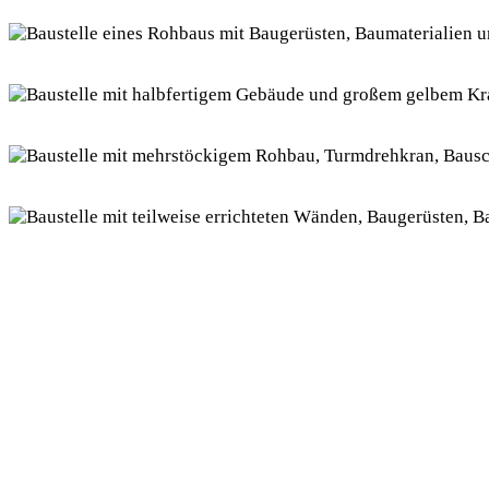
sehen.
Eine Luftaufnahme einer Baustelle zeigt den Rohbau eines Hauses mit
Werkzeuge. Im Hintergrund sind angrenzende Wohnhäuser und Bäum
Eine Luftaufnahme zeigt eine Baustelle mit einem teilweise errichte
Baum.
Eine Baustelle mit einem mehrstöckigen Rohbau, umgeben von Gerüst
Bauschutt, und eine Straße mit parkenden Autos ist im Hintergrund z
Eine Baustelle eines Gebäudes mit teilweise errichteten Wänden, Ba
parkendes Auto und einige Bäume zu sehen.