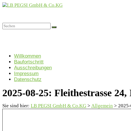
Zum
Inhalt
springen
LB
PEGSI
GmbH
&
Menü
Willkommen
Co.KG
Baufortschritt
Projektgesellschaft
Ausschreibungen
für
Impressum
Sozialimmobilien
Datenschutz
GmbH
2025-08-25: Fleithestrasse 24
&
Co.
KG
Sie sind hier:
LB PEGSI GmbH & Co.KG
>
Allgemein
>
2025-