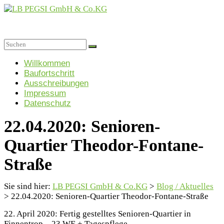
Zum
Inhalt
springen
LB
PEGSI
Menü
Willkommen
Baufortschritt
GmbH
Ausschreibungen
&
Impressum
Co.KG
Datenschutz
Projektgesellschaft
22.04.2020: Senioren-
für
Sozialimmobilien
Quartier Theodor-Fontane-
GmbH
&
Straße
Co.
KG
Sie sind hier:
LB PEGSI GmbH & Co.KG
>
Blog / Aktuelles
>
22.04.2020: Senioren-Quartier Theodor-Fontane-Straße
22. April 2020: Fertig gestelltes Senioren-Quartier in
Finnentrop – 23 WE + Tagespflege