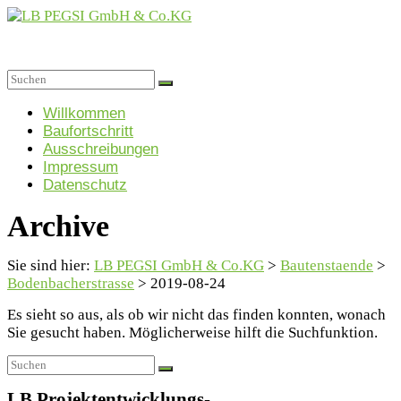
Zum
Inhalt
springen
LB
PEGSI
Menü
Willkommen
Baufortschritt
GmbH
Ausschreibungen
&
Impressum
Co.KG
Datenschutz
Projektgesellschaft
Archive
für
Sozialimmobilien
GmbH
Sie sind hier:
LB PEGSI GmbH & Co.KG
>
Bautenstaende
>
&
Bodenbacherstrasse
>
2019-08-24
Co.
KG
Es sieht so aus, als ob wir nicht das finden konnten, wonach
Sie gesucht haben. Möglicherweise hilft die Suchfunktion.
LB Projektentwicklungs-