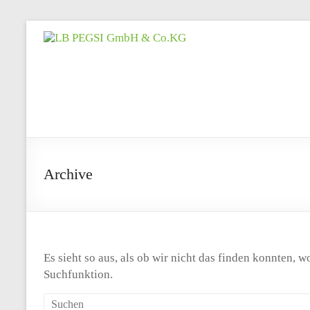
Zum
Inhalt
LB
springen
PEGSI
GmbH
&
Co.KG
Archive
Projektgesellschaft
für
Sozialimmobilien
GmbH
Es sieht so aus, als ob wir nicht das finden konnten, 
&
Suchfunktion.
Co.
KG