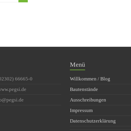
Menü
(02302) 66665-0
Willkommen / Blog
 www.pegsi.de
Bautenstände
fo@pegsi.de
Ausschreibungen
Impressum
Datenschutzerklärung