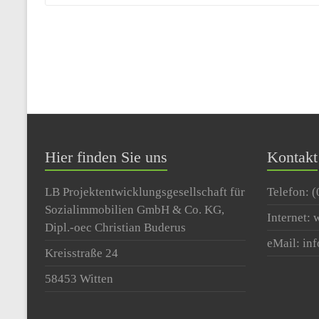
Hier finden Sie uns
Kontakt
LB Projektentwicklungsgesellschaft für
Telefon: 
Sozialimmobilien GmbH & Co. KG,
Internet:
Dipl.-oec Christian Buderus
eMail: in
Kreisstraße 24
58453 Witten