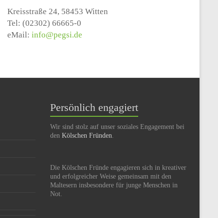
Kreisstraße 24, 58453 Witten
Tel: (02302) 66665-0
eMail:
info@pegsi.de
Persönlich engagiert
Wir sind stolz auf unser soziales Engagement bei
den
Kölschen Fründen
.
Die Kölschen Fründe engagieren sich in kreativer
und erfolgreicher Weise gemeinsam mit den
Maltesern insbesondere für junge Menschen in
Not.