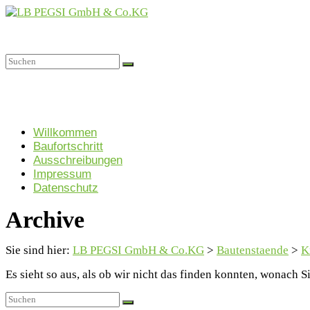
Zum
Inhalt
springen
LB
PEGSI
GmbH
&
Menü
Willkommen
Co.KG
Baufortschritt
Projektgesellschaft
Ausschreibungen
für
Impressum
Sozialimmobilien
Datenschutz
GmbH
Archive
&
Co.
KG
Sie sind hier:
LB PEGSI GmbH & Co.KG
>
Bautenstaende
>
K
Es sieht so aus, als ob wir nicht das finden konnten, wonach 