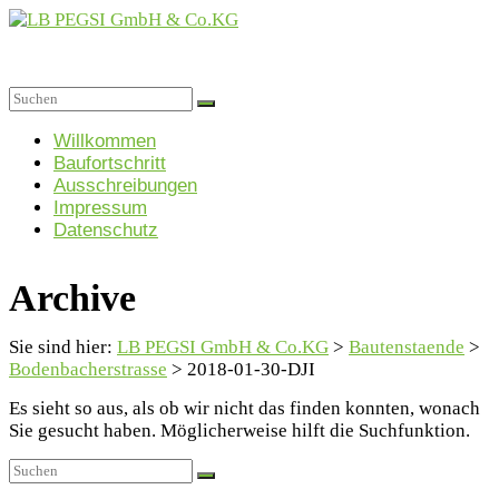
Zum
Inhalt
springen
LB
Menü
PEGSI
Willkommen
Baufortschritt
GmbH
Ausschreibungen
&
Impressum
Co.KG
Datenschutz
Projektgesellschaft
für
Archive
Sozialimmobilien
GmbH
&
Sie sind hier:
LB PEGSI GmbH & Co.KG
>
Bautenstaende
>
Co.
Bodenbacherstrasse
>
2018-01-30-DJI
KG
Es sieht so aus, als ob wir nicht das finden konnten, wonach
Sie gesucht haben. Möglicherweise hilft die Suchfunktion.