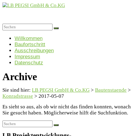
Zum
Inhalt
springen
LB
PEGSI
Menü
Willkommen
Baufortschritt
GmbH
Ausschreibungen
&
Impressum
Co.KG
Datenschutz
Projektgesellschaft
Archive
für
Sozialimmobilien
GmbH
Sie sind hier:
LB PEGSI GmbH & Co.KG
>
Bautenstaende
>
&
Konradstrasse
>
2017-05-07
Co.
KG
Es sieht so aus, als ob wir nicht das finden konnten, wonach
Sie gesucht haben. Möglicherweise hilft die Suchfunktion.
LB Projektentwicklungs-