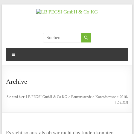
Zum
Inhalt
springen
LB
PEGSI
Menü
GmbH
&
Archive
Co.KG
Sie sind hier:
LB PEGSI GmbH & Co.KG
>
Bautenstaende
>
Konradstrasse
>
2016-
Projektgesellschaft
11-24-DJI
für
Sozialimmobilien
GmbH
&
Es sieht so aus, als ob wir nicht das finden konnten,